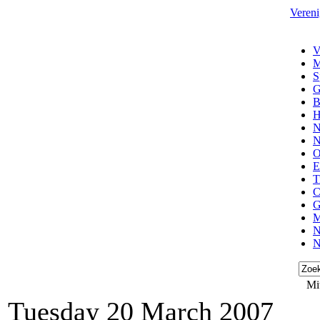
Vereni
V
M
S
G
B
H
N
N
O
E
T
C
G
M
N
N
Mi
Tuesday 20 March 2007