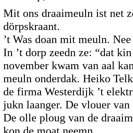
Mit ons draaimeuln ist net z
dörpskraant.
’t Was doan mit meuln. Nee
In ’t dorp zeedn ze: “dat k
november kwam van aal kant
meuln onderdak. Heiko Telk
de firma Westerdijk ’t elek
jukn laanger. De vlouer va
De olle ploug van de draai
kon de moat neemn.