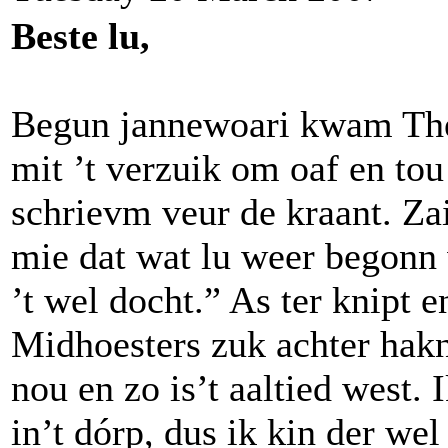
Beste lu,
Begun jannewoari kwam The
mit ’t verzuik om oaf en tou 
schrievm veur de kraant. Zai
mie dat wat lu weer begonn 
’t wel docht.” As ter knipt e
Midhoesters zuk achter hakn
nou en zo is’t aaltied west. 
in’t dórp, dus ik kin der wel