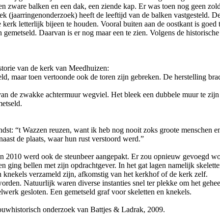
men zware balken en een dak, een ziende kap. Er was toen nog geen zol
jaarringenonderzoek) heeft de leeftijd van de balken vastgesteld. De v
k letterlijk bijeen te houden. Vooral buiten aan de oostkant is goed te
en gemetseld. Daarvan is er nog maar een te zien. Volgens de historis
istorie van de kerk van Meedhuizen:
, maar toen vertoonde ook de toren zijn gebreken. De herstelling brach
k van de zwakke achtermuur wegviel. Het bleek een dubbele muur te zijn 
metseld.
vondst: “t Wazzen reuzen, want ik heb nog nooit zoks groote menschen
naast de plaats, waar hun rust verstoord werd.”
begin 2010 werd ook de steunbeer aangepakt. Er zou opnieuw gevoegd word
en ging bellen met zijn opdrachtgever. In het gat lagen namelijk skelet
in knekels verzameld zijn, afkomstig van het kerkhof of de kerk zelf.
rden. Natuurlijk waren diverse instanties snel ter plekke om het geheel
elwerk gesloten. Een gemetseld graf voor skeletten en knekels.
bouwhistorisch onderzoek van Battjes & Ladrak, 2009.