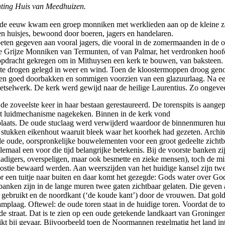
ting Huis van Meedhuizen.
iende eeuw kwam een groep monniken met werklieden aan op de kleine 
en huisjes, bewoond door boeren, jagers en handelaren.
eten gegeven aan vooral jagers, die vooral in de zomermaanden in de
de Grijze Monniken van Termunten, of van Palmar, het verdronken hoo
dracht gekregen om in Mithuysen een kerk te bouwen, van baksteen. 
te drogen gelegd in weer en wind. Toen de kloostermoppen droog geno
n goed doorbakken en sommigen voorzien van een glazuurlaag. Na een 
tselwerk. De kerk werd gewijd naar de heilige Laurentius. Zo ongevee
 de zoveelste keer in haar bestaan gerestaureerd. De torenspits is aang
et luidmechanisme nagekeken. Binnen in de kerk vond
e plaats. De oude stuclaag werd verwijderd waardoor de binnenmuren h
n, stukken eikenhout waaruit bleek waar het koorhek had gezeten. Archi
de oude, oorspronkelijke bouwelementen voor een groot gedeelte zichtba
llemaal een voor die tijd belangrijke betekenis. Bij de voorste banken 
adigers, overspeligen, maar ook besmette en zieke mensen), toch de m
ostie bewaard werden. Aan weerszijden van het huidige kansel zijn twee z
r een tuitje naar buiten en daar komt het gezegde: Gods water over Gods
e banken zijn in de lange muren twee gaten zichtbaar gelaten. Die gev
gebruikt en de noordkant (‘de koude kant’) door de vrouwen. Dat gold
amplaag. Oftewel: de oude toren staat in de huidige toren. Voordat d
de straat. Dat is te zien op een oude getekende landkaart van Groninge
bruikt bij gevaar. Bijvoorbeeld toen de Noormannen regelmatig het lan