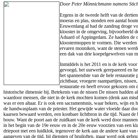
Door Peter Mönnichmann namens Stich
Ergens in de tweede helft van de dert
moeras en plas, stonden een aantal hout
Eeuwenlang al had de zandrug droge vo
klooster in de omgeving, bijvoorbeeld 
Aduard of Appingedam. Ze hadden de op
kloostermoppen te vormen. Die werden 
ervaren monniken, want de stenen werde
een dak van drie koepelgewelven van me
Inmiddels is het 2011 en is de kerk voor
gevoegd, het uurwerk gerepareerd en h
het spannendste van de hele restaurati
zichtbaar, vroegere raampartijen, nisse
restauratie en heeft ervoor gekozen om 
historische dimensie bij. Betekenis van de nissen De nissen hadden a
waardoor mensen, die niet in de kerk mochten komen (denk aan misd
was er een altaar. Er is ook een sacramentsnis, waar bekers, wijn en h
de handwasplaats van de priester. Het gewijde water vloeide daar doo
kaarsen bewaard werden, een kostbare lichtbron in die tijd. Naast d
bouw. Want de poort aan de zuidkant van de kerk werd door mannen 
in het begin van de 19e eeuw en in de 20e eeuw voorzien van een kl
driepoot met een luidklok, tegenover de kerk aan de andere kant van 
aangeven van de tijd, bij diensten of bruiloften, maar werd ook ge