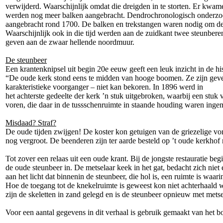
verwijderd. Waarschijnlijk omdat die dreigden in te storten. Er kwa
werden nog meer balken aangebracht. Dendrochronologisch onderzoek (
aangebracht rond 1700. De balken en trekstangen waren nodig om de ker
Waarschijnlijk ook in die tijd werden aan de zuidkant twee steunber
geven aan de zwaar hellende noordmuur.
De steunbeer
Een krantenknipsel uit begin 20e eeuw geeft een leuk inzicht in de h
“De oude kerk stond eens te midden van hooge boomen. Ze zijn geveld
karakteristieke voorganger – niet kan bekoren. In 1896 werd in
het achterste gedeelte der kerk ’n stuk uitgebroken, waarbij een stu
voren, die daar in de tussschenruimte in staande houding waren inge
Misdaad? Straf?
De oude tijden zwijgen! De koster kon getuigen van de griezelige 
nog vergroot. De beenderen zijn ter aarde besteld op ’t oude kerkhof 
Tot zover een relaas uit een oude krant. Bij de jongste restauratie 
de oude steunbeer in. De metselaar keek in het gat, bedacht zich niet 
aan het licht dat binnenin de steunbeer, die hol is, een ruimte is waar
Hoe de toegang tot de knekelruimte is geweest kon niet achterhaald wo
zijn de skeletten in zand gelegd en is de steunbeer opnieuw met mets
Voor een aantal gegevens in dit verhaal is gebruik gemaakt van het 