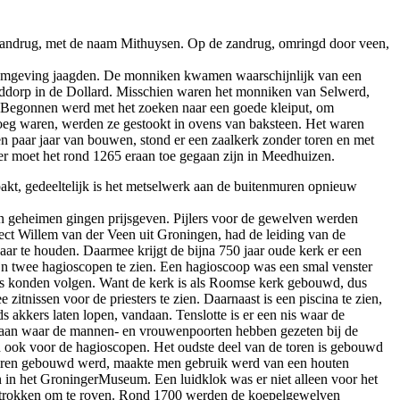
zandrug, met de naam Mithuysen. Op de zandrug, omringd door veen,
 omgeving jaagden. De monniken kwamen waarschijnlijk van een
fddorp in de Dollard. Misschien waren het monniken van Selwerd,
Begonnen werd met het zoeken naar een goede kleiput, om
eg waren, werden ze gestookt in ovens van baksteen. Het waren
paar jaar van bouwen, stond er een zaalkerk zonder toren en met
r moet het rond 1265 eraan toe gegaan zijn in Meedhuizen.
epakt, gedeeltelijk is het metselwerk aan de buitenmuren opnieuw
un geheimen gingen prijsgeven. Pijlers voor de gewelven werden
tect Willem van der Veen uit Groningen, had de leiding van de
ar te houden. Daarmee krijgt de bijna 750 jaar oude kerk er een
zijn twee hagioscopen te zien. Een hagioscoop was een smal venster
is konden volgen. Want de kerk is als Roomse kerk gebouwd, dus
itnissen voor de priesters te zien. Daarnaast is een piscina te zien,
 akkers laten lopen, vandaan. Tenslotte is er een nis waar de
en aan waar de mannen- en vrouwenpoorten hebben gezeten bij de
 ook voor de hagioscopen. Het oudste deel van de toren is gebouwd
e toren gebouwd werd, maakte men gebruik werd van een houten
n in het GroningerMuseum. Een luidklok was er niet alleen voor het
d introkken om te roven. Rond 1700 werden de koepelgewelven