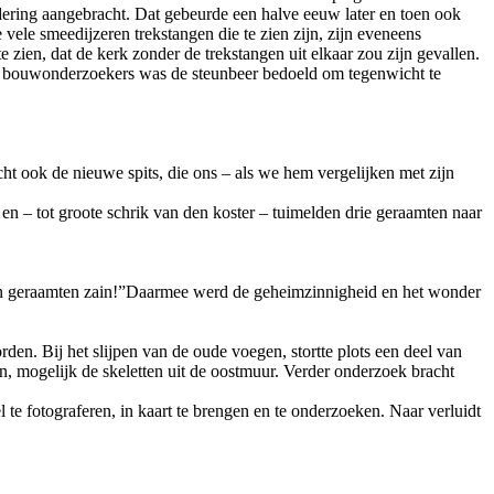
dering aangebracht. Dat gebeurde een halve eeuw later en toen ook
ele smeedijzeren trekstangen die te zien zijn, zijn eveneens
 zien, dat de kerk zonder de trekstangen uit elkaar zou zijn gevallen.
che bouwonderzoekers was de steunbeer bedoeld om tegenwicht te
t ook de nieuwe spits, die ons – als we hem vergelijken met zijn
en – tot groote schrik van den koster – tuimelden drie geraamten naar
 en geraamten zain!”Daarmee werd de geheimzinnigheid en het wonder
en. Bij het slijpen van de oude voegen, stortte plots een deel van
ten, mogelijk de skeletten uit de oostmuur. Verder onderzoek bracht
 te fotograferen, in kaart te brengen en te onderzoeken. Naar verluidt