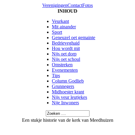
Verenigingen
Contact
Fotos
INHOUD
Veurkant
Mit ainander
Sport
Geneuzel oet gemainte
Bedrieveghaid
Hou wordt mit
Nijs oet dorp
Nijs oet schoul
Omstreken
Evenementen
Tips
Column Godlieb
Grunnegers
Midhoester krant
Nijs veur leutjekes
Nije Inwoners
Een stukje historie van de kerk van Meedhuizen