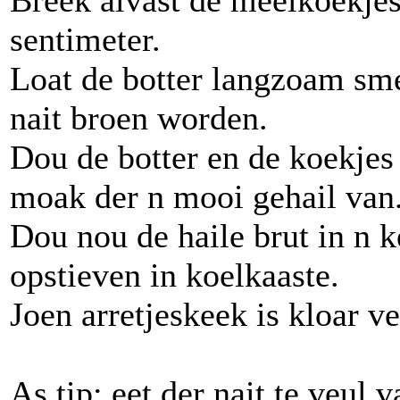
Breek alvast de meelkoekjes
sentimeter.
Loat de botter langzoam sme
nait broen worden.
Dou de botter en de koekjes
moak der n mooi gehail van
Dou nou de haile brut in n k
opstieven in koelkaaste.
Joen arretjeskeek is kloar v
As tip; eet der nait te veul 