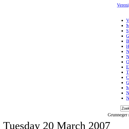
Vereni
V
M
S
G
B
H
N
N
O
E
T
C
G
M
N
N
Grunneger r
Tuesday 20 March 2007