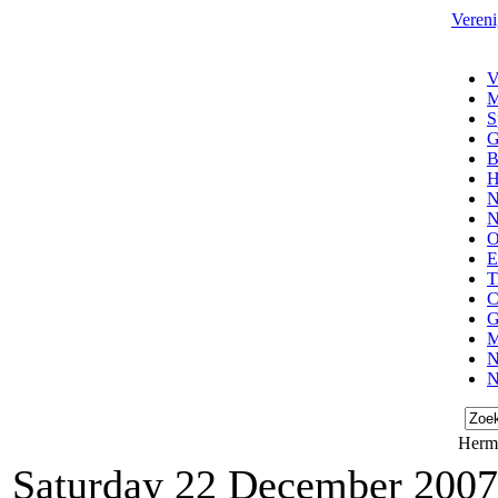
Vereni
V
M
S
G
B
H
N
N
O
E
T
C
G
M
N
N
Herma
Saturday 22 December 2007