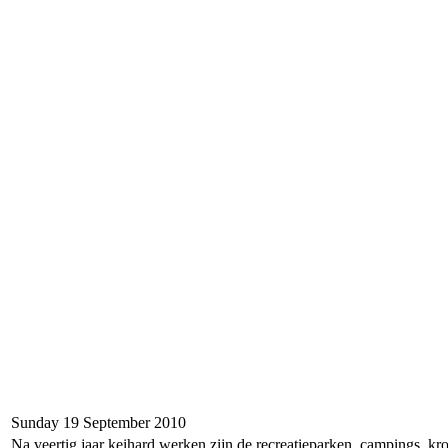
Sunday 19 September 2010
Na veertig jaar keihard werken zijn de recreatieparken, campings, kr