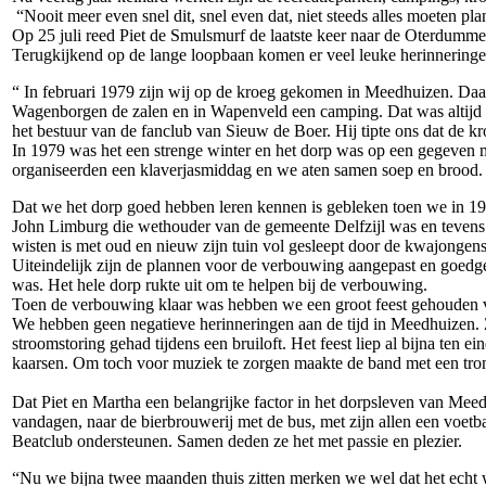
“Nooit meer even snel dit, snel even dat, niet steeds alles moeten pl
Op 25 juli reed Piet de Smulsmurf de laatste keer naar de Oterdumme
Terugkijkend op de lange loopbaan komen er veel leuke herinneringe
“ In februari 1979 zijn wij op de kroeg gekomen in Meedhuizen. Da
Wagenborgen de zalen en in Wapenveld een camping. Dat was altijd i
het bestuur van de fanclub van Sieuw de Boer. Hij tipte ons dat de
In 1979 was het een strenge winter en het dorp was op een gegeven
organiseerden een klaverjasmiddag en we aten samen soep en brood.
Dat we het dorp goed hebben leren kennen is gebleken toen we in 
John Limburg die wethouder van de gemeente Delfzijl was en tevens 
wisten is met oud en nieuw zijn tuin vol gesleept door de kwajongens
Uiteindelijk zijn de plannen voor de verbouwing aangepast en goed
was. Het hele dorp rukte uit om te helpen bij de verbouwing.
Toen de verbouwing klaar was hebben we een groot feest gehouden voo
We hebben geen negatieve herinneringen aan de tijd in Meedhuizen. 
stroomstoring gehad tijdens een bruiloft. Het feest liep al bijna ten
kaarsen. Om toch voor muziek te zorgen maakte de band met een tromm
Dat Piet en Martha een belangrijke factor in het dorpsleven van Mee
vandagen, naar de bierbrouwerij met de bus, met zijn allen een voetb
Beatclub ondersteunen. Samen deden ze het met passie en plezier.
“Nu we bijna twee maanden thuis zitten merken we wel dat het echt w