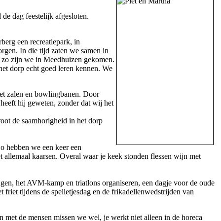
e dag feestelijk afgesloten.
erg een recreatiepark, in
gen. In die tijd zaten we samen in
en zo zijn we in Meedhuizen gekomen.
het dorp echt goed leren kennen. We
et zalen en bowlingbanen. Door
eeft hij geweten, zonder dat wij het
oot de saamhorigheid in het dorp
 Zo hebben we een keer een
et allemaal kaarsen. Overal waar je keek stonden flessen wijn met
ingen, het AVM-kamp en triatlons organiseren, een dagje voor de oude
riet tijdens de spelletjesdag en de frikadellenwedstrijden van
n met de mensen missen we wel, je werkt niet alleen in de horeca