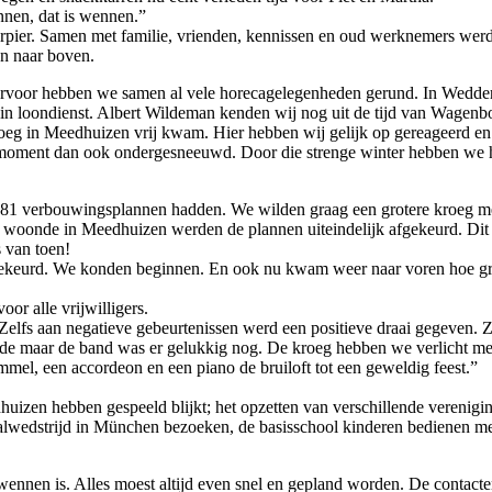
annen, dat is wennen.”
rpier. Samen met familie, vrienden, kennissen en oud werknemers werd d
n naar boven.
arvoor hebben we samen al vele horecagelegenheden gerund. In Wedderb
n loondienst. Albert Wildeman kenden wij nog uit de tijd van Wagenbor
 kroeg in Meedhuizen vrij kwam. Hier hebben wij gelijk op gereageerd 
 moment dan ook ondergesneeuwd. Door die strenge winter hebben we 
1981 verbouwingsplannen hadden. We wilden graag een grotere kroeg m
woonde in Meedhuizen werden de plannen uiteindelijk afgekeurd. Dit h
 van toen!
gekeurd. We konden beginnen. En ook nu kwam weer naar voren hoe gr
r alle vrijwilligers.
Zelfs aan negatieve gebeurtenissen werd een positieve draai gegeven.
 einde maar de band was er gelukkig nog. De kroeg hebben we verlicht m
el, een accordeon en een piano de bruiloft tot een geweldig feest.”
dhuizen hebben gespeeld blijkt; het opzetten van verschillende verenig
alwedstrijd in München bezoeken, de basisschool kinderen bedienen met f
ennen is. Alles moest altijd even snel en gepland worden. De contacte