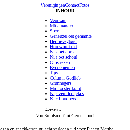
Verenigingen
Contact
Fotos
INHOUD
Veurkant
Mit ainander
Sport
Geneuzel oet gemainte
Bedrieveghaid
Hou wordt mit
Nijs oet dorp
Nijs oet schoul
Omstreken
Evenementen
Tips
Column Godlieb
Grunnegers
Midhoester krant
Nijs veur leutjekes
Nije Inwoners
Van Smulsmurf tot Genietsmurf
oegen en snackkarren nu echt verleden tijd voor Piet en Martha.