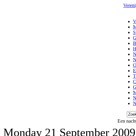
Vereni
V
M
S
G
B
H
N
N
O
E
T
C
G
M
N
N
Een nacht
Monday 21 September 2009