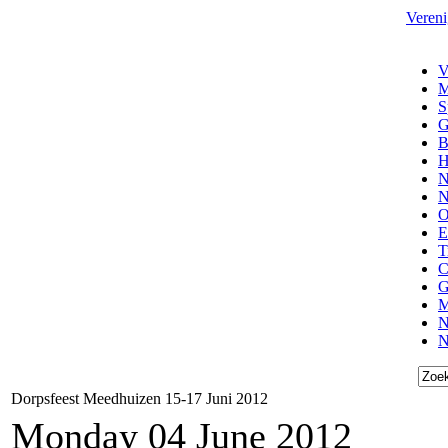
Vereni
V
M
S
G
B
H
N
N
O
E
T
C
G
M
N
N
Dorpsfeest Meedhuizen 15-17 Juni 2012
Monday 04 June 2012