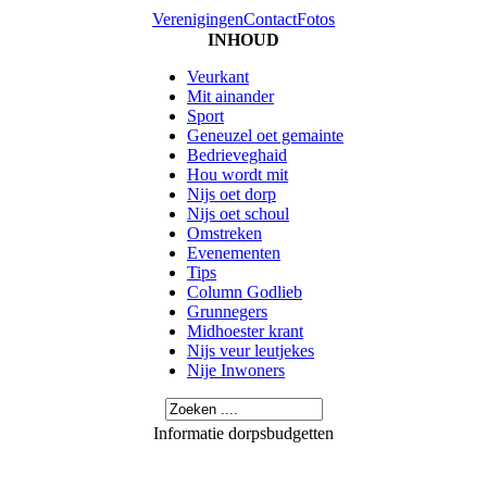
Verenigingen
Contact
Fotos
INHOUD
Veurkant
Mit ainander
Sport
Geneuzel oet gemainte
Bedrieveghaid
Hou wordt mit
Nijs oet dorp
Nijs oet schoul
Omstreken
Evenementen
Tips
Column Godlieb
Grunnegers
Midhoester krant
Nijs veur leutjekes
Nije Inwoners
Informatie dorpsbudgetten