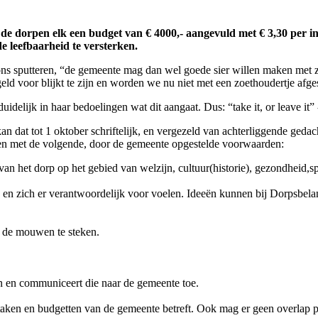
 de dorpen elk een budget van € 4000,- aangevuld met € 3,30 per 
e leefbaarheid te versterken.
 sputteren, “de gemeente mag dan wel goede sier willen maken met zo’n a
eld voor blijkt te zijn en worden we nu niet met een zoethoudertje afg
idelijk in haar bedoelingen wat dit aangaat. Dus: “take it, or leave it” -
n dat tot 1 oktober schriftelijk, en vergezeld van achterliggende gedac
n met de volgende, door de gemeente opgestelde voorwaarden:
van het dorp op het gebied van welzijn, cultuur(historie), gezondheid,spo
n en zich er verantwoordelijk voor voelen. Ideeën kunnen bij Dorpsbela
t de mouwen te steken.
n en communiceert die naar de gemeente toe.
 taken en budgetten van de gemeente betreft. Ook mag er geen overlap p