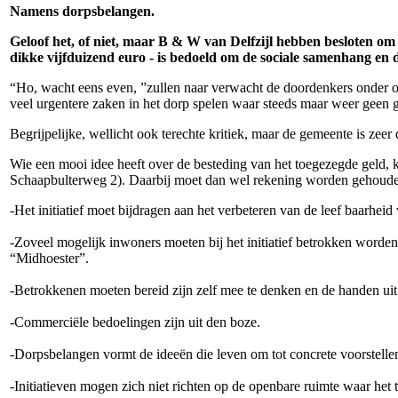
Namens dorpsbelangen.
Geloof het, of niet, maar B & W van Delfzijl hebben besloten om
dikke vijfduizend euro - is bedoeld om de sociale samenhang en d
“Ho, wacht eens even, ”zullen naar verwacht de doordenkers onder ons
veel urgentere zaken in het dorp spelen waar steeds maar weer geen g
Begrijpelijke, wellicht ook terechte kritiek, maar de gemeente is zeer du
Wie een mooi idee heeft over de besteding van het toegezegde geld, ka
Schaapbulterweg 2). Daarbij moet dan wel rekening worden gehoude
-Het initiatief moet bijdragen aan het verbeteren van de leef baarheid 
-Zoveel mogelijk inwoners moeten bij het initiatief betrokken worde
“Midhoester”.
-Betrokkenen moeten bereid zijn zelf mee te denken en de handen ui
-Commerciële bedoelingen zijn uit den boze.
-Dorpsbelangen vormt de ideeën die leven om tot concrete voorstelle
-Initiatieven mogen zich niet richten op de openbare ruimte waar het