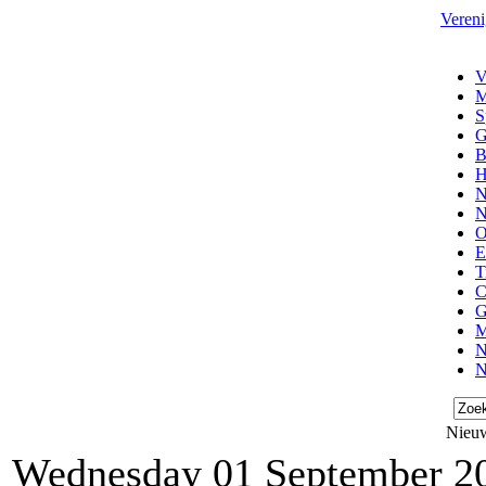
Vereni
V
M
S
G
B
H
N
N
O
E
T
C
G
M
N
N
Nieuw
Wednesday 01 September 2