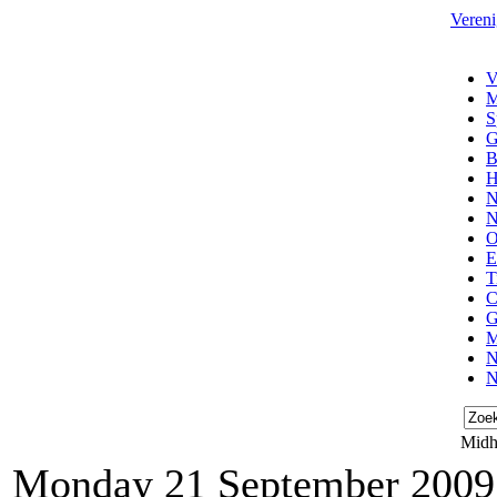
Vereni
V
M
S
G
B
H
N
N
O
E
T
C
G
M
N
N
Midho
Monday 21 September 2009