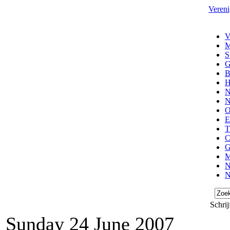
Vereni
V
M
S
G
B
H
N
N
O
E
T
C
G
M
N
N
Schrij
Sunday 24 June 2007